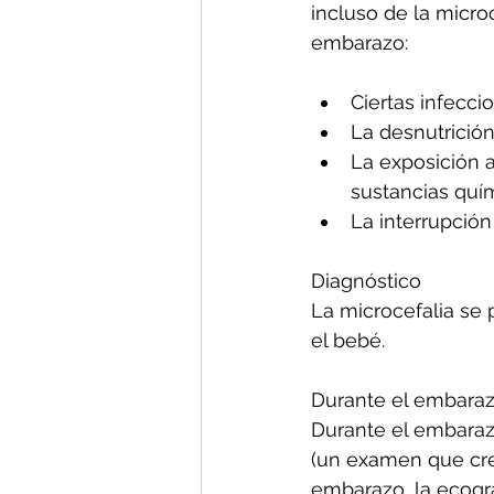
incluso de la micro
embarazo:
Ciertas infecci
La desnutrición
La exposición 
sustancias quím
La interrupción
Diagnóstico
La microcefalia se
el bebé.
Durante el embara
Durante el embarazo
(un examen que crea
embarazo, la ecogra