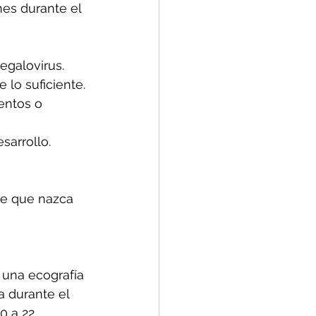
nes durante el 
egalovirus.
 lo suficiente.
entos o 
sarrollo.
de que nazca 
 una ecografía 
 durante el 
0 a 22 