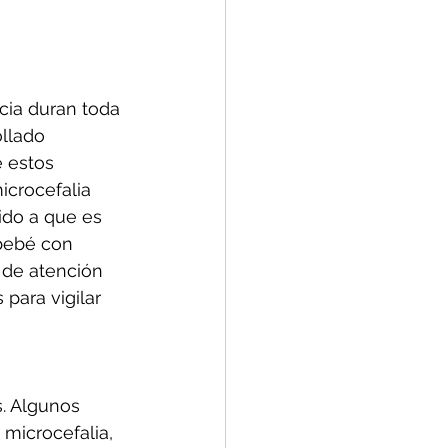
cia duran toda 
llado 
 estos 
icrocefalia 
ido a que es 
 bebé con 
 de atención 
ara vigilar 
. Algunos 
microcefalia,  