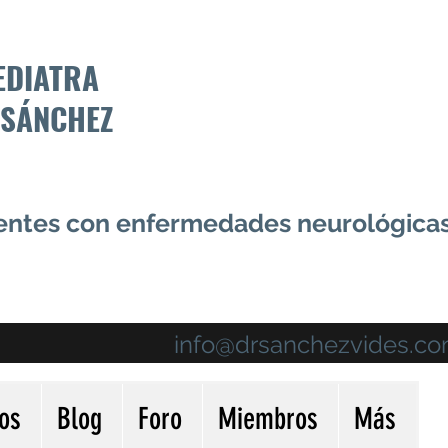
EDIATRA
 SÁNCHEZ
centes con enfermedades neurológica
info@drsanchezvides.c
ios
Blog
Foro
Miembros
Más