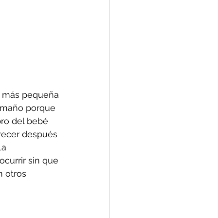
ho más pequeña 
tamaño porque 
bro del bebé 
recer después 
a 
currir sin que 
 otros 