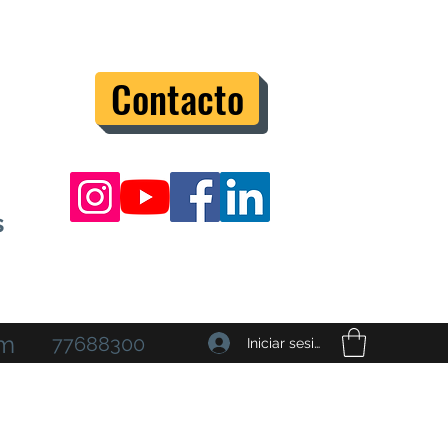
Contacto
s
om
77688300
Iniciar sesión