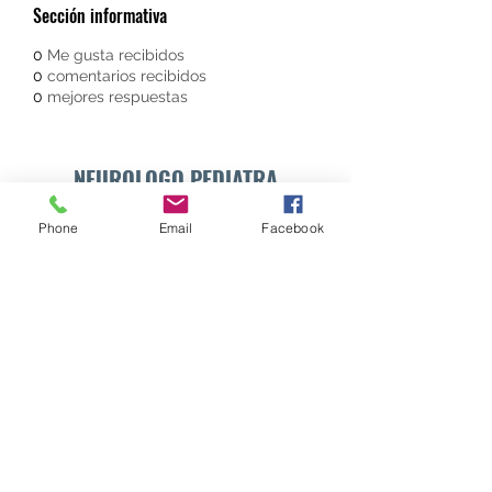
Sección informativa
0
Me gusta recibidos
0
comentarios recibidos
0
mejores respuestas
NEUROLOGO PEDIATRA
DR. WALTER E. SÁNCHEZ VIDES
Phone
Email
Facebook
Formulario de suscripción
Enviar
info@drsanchezvides.com