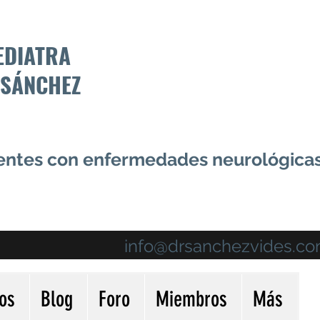
EDIATRA
 SÁNCHEZ
centes con enfermedades neurológica
info@drsanchezvides.c
ios
Blog
Foro
Miembros
Más