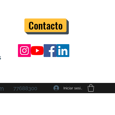
Contacto
s
om
77688300
Iniciar sesión