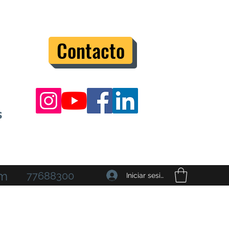
Contacto
s
om
77688300
Iniciar sesión