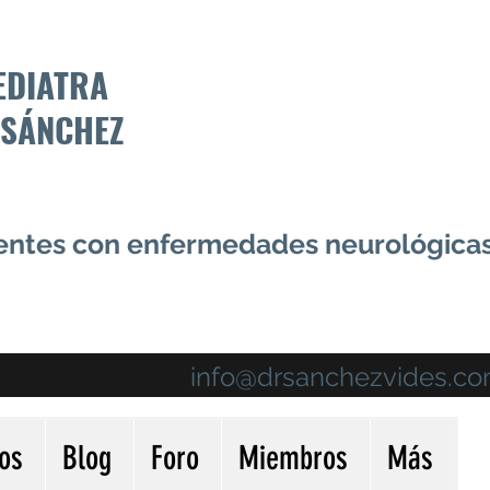
EDIATRA
 SÁNCHEZ
centes con enfermedades neurológica
info@drsanchezvides.c
ios
Blog
Foro
Miembros
Más