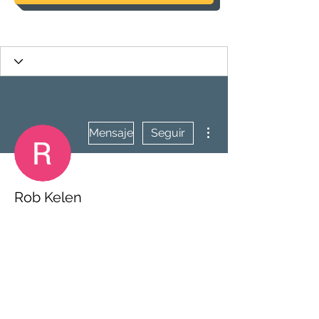
Más acciones
Mensaje
Seguir
Rob Kelen