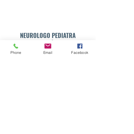
NEUROLOGO PEDIATRA
DR. WALTER E. SÁNCHEZ VIDES
Phone
Email
Facebook
Formulario de suscripción
Enviar
info@drsanchezvides.com
77688300