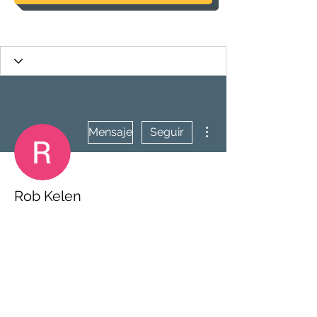
Más acciones
Mensaje
Seguir
Rob Kelen