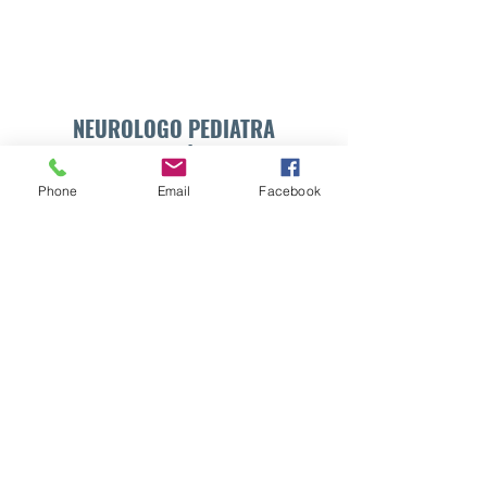
NEUROLOGO PEDIATRA
DR. WALTER E. SÁNCHEZ VIDES
Phone
Email
Facebook
Formulario de suscripción
Enviar
info@drsanchezvides.com
77688300