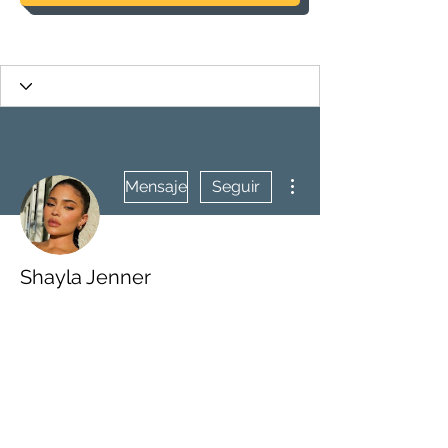
Más acciones
Mensaje
Seguir
Shayla Jenner