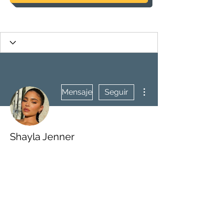
Más acciones
Mensaje
Seguir
Shayla Jenner