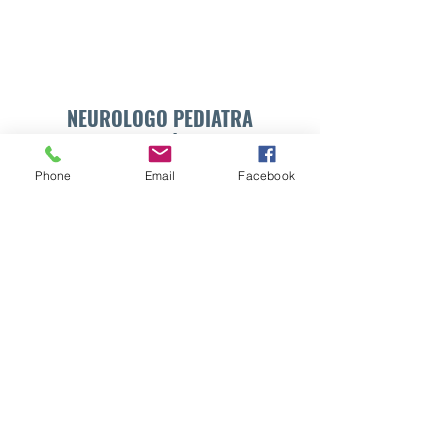
NEUROLOGO PEDIATRA
DR. WALTER E. SÁNCHEZ VIDES
Phone
Email
Facebook
Formulario de suscripción
Enviar
info@drsanchezvides.com
77688300