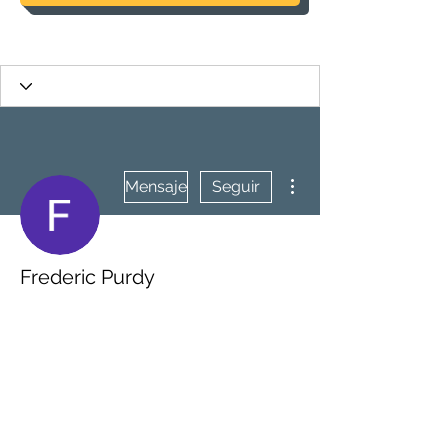
Más acciones
Mensaje
Seguir
Frederic Purdy