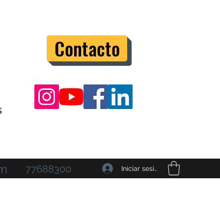
Contacto
s
om
77688300
Iniciar sesión