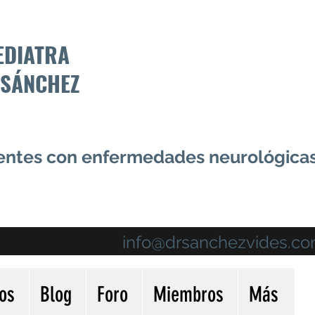
EDIATRA
 SÁNCHEZ
centes con enfermedades neurológica
info@drsanchezvides.c
ios
Blog
Foro
Miembros
Más