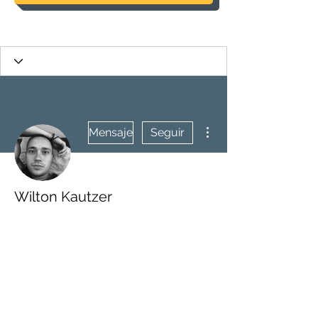
Más acciones
Mensaje
Seguir
Wilton Kautzer