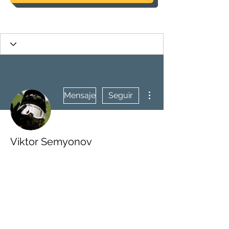
Más acciones
Mensaje
Seguir
Viktor Semyonov