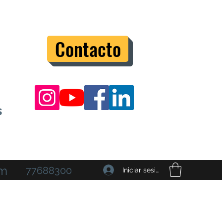
Contacto
s
om
77688300
Iniciar sesión