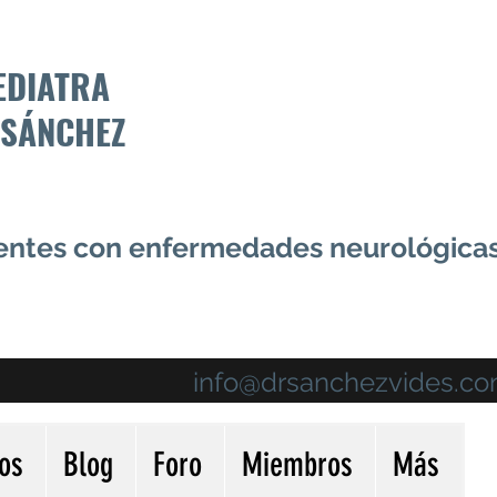
EDIATRA
 SÁNCHEZ
centes con enfermedades neurológica
info@drsanchezvides.c
ios
Blog
Foro
Miembros
Más