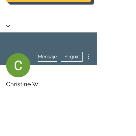
Más acciones
Mensaje
Seguir
Christine W