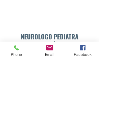
NEUROLOGO PEDIATRA
DR. WALTER E. SÁNCHEZ VIDES
Phone
Email
Facebook
Formulario de suscripción
Enviar
info@drsanchezvides.com
77688300