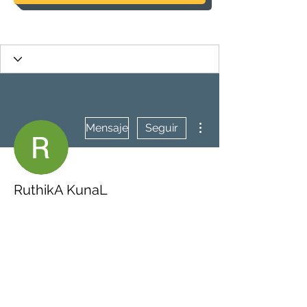
Más acciones
Mensaje
Seguir
RuthikA KunaL