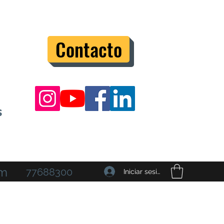
Contacto
s
om
77688300
Iniciar sesión