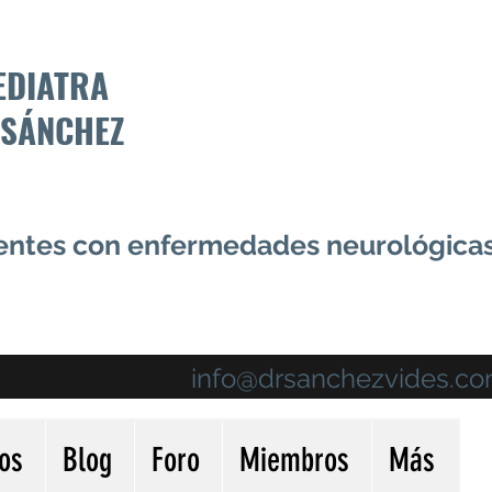
EDIATRA
 SÁNCHEZ
centes con enfermedades neurológica
info@drsanchezvides.c
ios
Blog
Foro
Miembros
Más