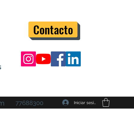
Contacto
s
om
77688300
Iniciar sesión