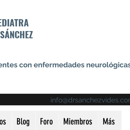
EDIATRA
 SÁNCHEZ
centes con enfermedades neurológica
info@drsanchezvides.c
ios
Blog
Foro
Miembros
Más