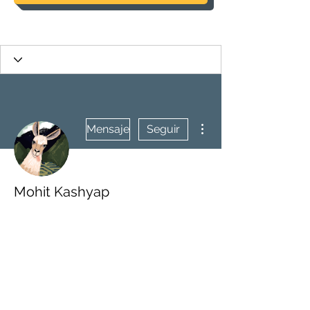
Más acciones
Mensaje
Seguir
Mohit Kashyap