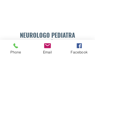
NEUROLOGO PEDIATRA
DR. WALTER E. SÁNCHEZ VIDES
Phone
Email
Facebook
Formulario de suscripción
Enviar
info@drsanchezvides.com
77688300