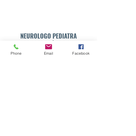
NEUROLOGO PEDIATRA
DR. WALTER E. SÁNCHEZ VIDES
Phone
Email
Facebook
Formulario de suscripción
Enviar
info@drsanchezvides.com
77688300