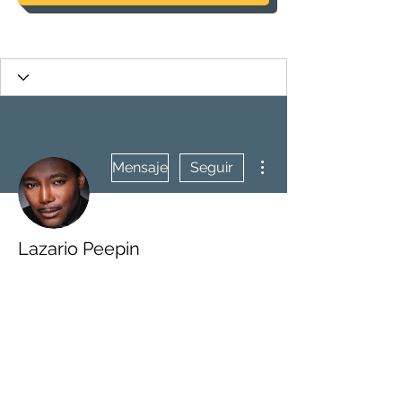
Más acciones
Mensaje
Seguir
Lazario Peepin