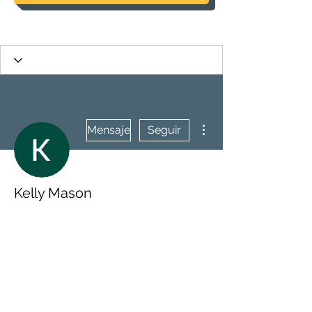
Más acciones
Mensaje
Seguir
Kelly Mason