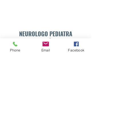
NEUROLOGO PEDIATRA
DR. WALTER E. SÁNCHEZ VIDES
Phone
Email
Facebook
Formulario de suscripción
Enviar
info@drsanchezvides.com
77688300