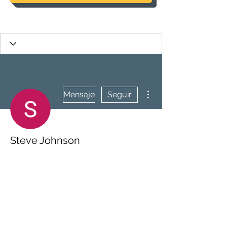
Más acciones
Mensaje
Seguir
Steve Johnson