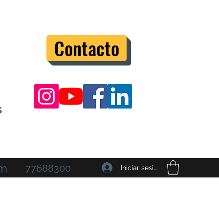
Contacto
s
om
77688300
Iniciar sesión