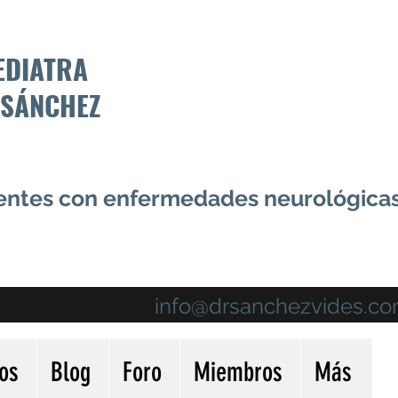
EDIATRA
 SÁNCHEZ
centes con enfermedades neurológica
info@drsanchezvides.c
ios
Blog
Foro
Miembros
Más