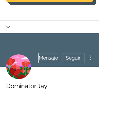
Más acciones
Mensaje
Seguir
Dominator Jay