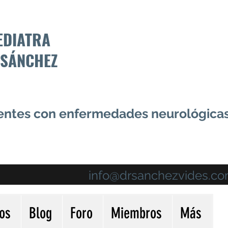
EDIATRA
 SÁNCHEZ
centes con enfermedades neurológica
info@drsanchezvides.c
ios
Blog
Foro
Miembros
Más