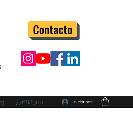
Contacto
s
om
77688300
Iniciar sesión