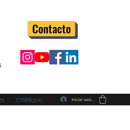
Contacto
s
om
77688300
Iniciar sesión