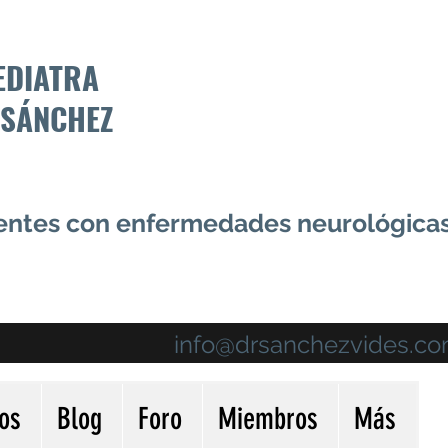
EDIATRA
 SÁNCHEZ
centes con enfermedades neurológica
info@drsanchezvides.c
ios
Blog
Foro
Miembros
Más