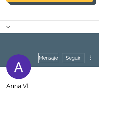
Más acciones
Mensaje
Seguir
Anna Vl