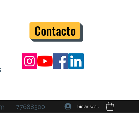
Contacto
s
om
77688300
Iniciar sesión