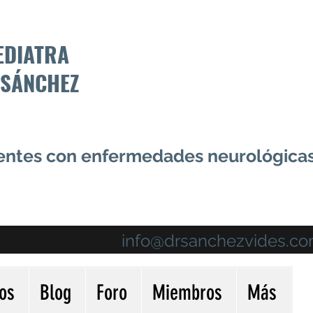
EDIATRA
 SÁNCHEZ
centes con enfermedades neurológica
info@drsanchezvides.c
ios
Blog
Foro
Miembros
Más