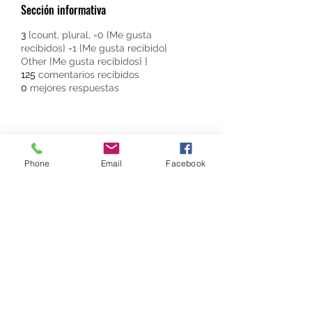
Sección informativa
3
{count, plural, =0 {Me gusta
recibidos} =1 {Me gusta recibido}
Other {Me gusta recibidos} }
125
comentarios recibidos
0
mejores respuestas
NEUROLOGO PEDIATRA
DR. WALTER E. SÁNCHEZ VIDES
Phone
Email
Facebook
Formulario de suscripción
Enviar