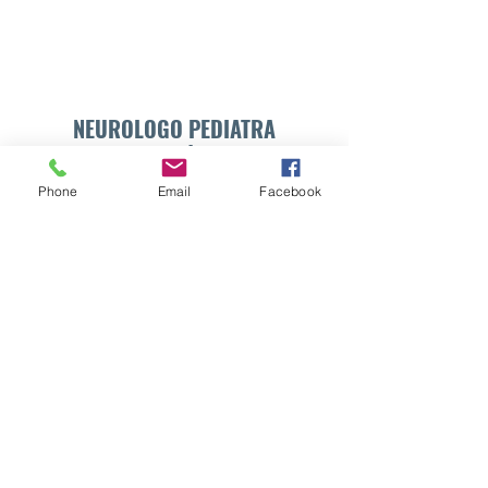
NEUROLOGO PEDIATRA
DR. WALTER E. SÁNCHEZ VIDES
Phone
Email
Facebook
Formulario de suscripción
Enviar
info@drsanchezvides.com
77688300