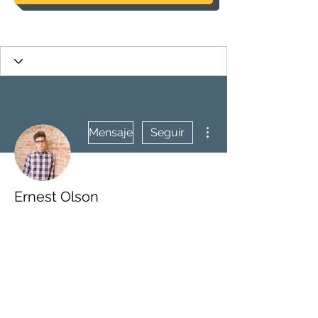
Más acciones
Mensaje
Seguir
Ernest Olson