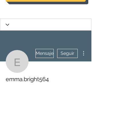
Más acciones
Mensaje
Seguir
emma.bright564
emma.bright564