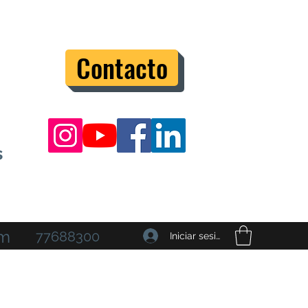
Contacto
s
om
77688300
Iniciar sesión