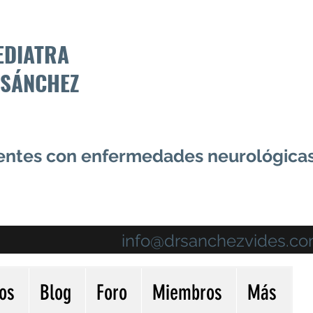
EDIATRA
 SÁNCHEZ
centes con enfermedades neurológica
info@drsanchezvides.c
ios
Blog
Foro
Miembros
Más