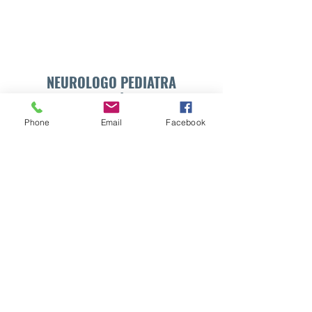
NEUROLOGO PEDIATRA
DR. WALTER E. SÁNCHEZ VIDES
Phone
Email
Facebook
Formulario de suscripción
Enviar
info@drsanchezvides.com
77688300