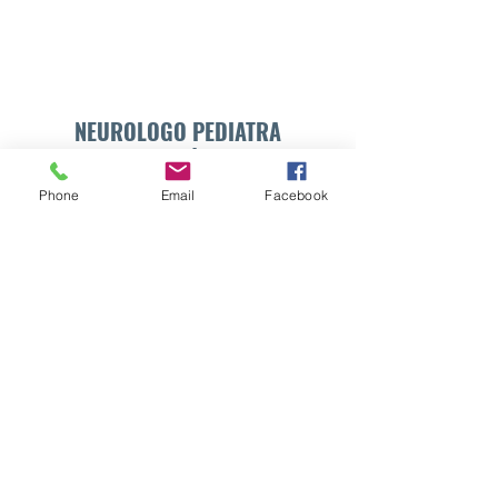
NEUROLOGO PEDIATRA
DR. WALTER E. SÁNCHEZ VIDES
Phone
Email
Facebook
Formulario de suscripción
Enviar
info@drsanchezvides.com
77688300