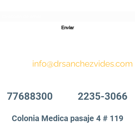
Formulario de suscripción
Enviar
info@drsanchezvides.com
77688300
2235-3066
Colonia Medica pasaje 4 # 119