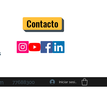
Contacto
s
om
77688300
Iniciar sesión