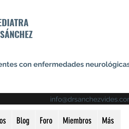
EDIATRA
 SÁNCHEZ
centes con enfermedades neurológica
info@drsanchezvides.c
ios
Blog
Foro
Miembros
Más