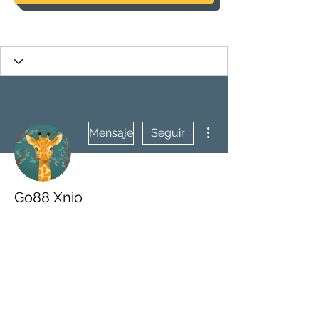
Más acciones
Mensaje
Seguir
Go88 Xnio