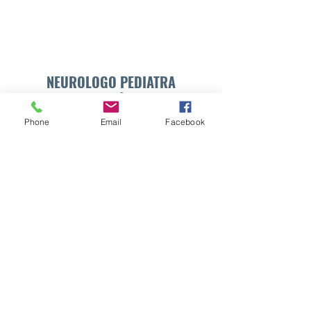
NEUROLOGO PEDIATRA
DR. WALTER E. SÁNCHEZ VIDES
Phone
Email
Facebook
Formulario de suscripción
Enviar
info@drsanchezvides.com
77688300