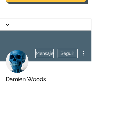
Más acciones
Mensaje
Seguir
Damien Woods