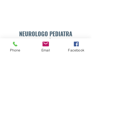
NEUROLOGO PEDIATRA
DR. WALTER E. SÁNCHEZ VIDES
Phone
Email
Facebook
Formulario de suscripción
Enviar
info@drsanchezvides.com
77688300