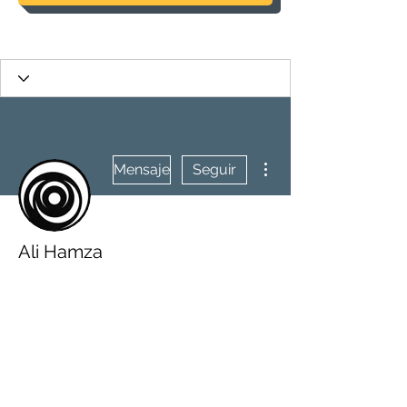
Más acciones
Mensaje
Seguir
Ali Hamza