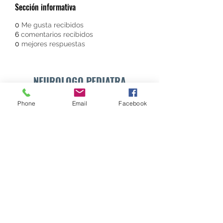
Sección informativa
0
Me gusta recibidos
6
comentarios recibidos
0
mejores respuestas
NEUROLOGO PEDIATRA
DR. WALTER E. SÁNCHEZ VIDES
Phone
Email
Facebook
Formulario de suscripción
Enviar
info@drsanchezvides.com