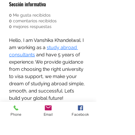
Sección informativa
0
Me gusta recibidos
0
comentarios recibidos
0
mejores respuestas
Hello, I am Vanshika Khandelwal. I 
am working as a 
study abroad 
consultants
 and have 5 years of 
experience. We provide guidance 
from choosing the right university 
to visa support, we make your 
dream of studying abroad simple, 
smooth, and successful. Let’s 
build your global future!
Phone
Email
Facebook
NEUROLOGO PEDIATRA
DR. WALTER E. SÁNCHEZ VIDES