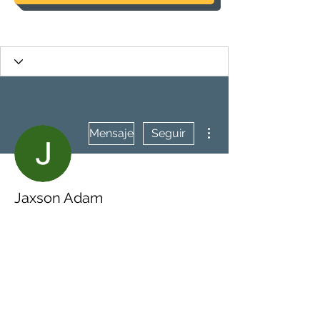
Más acciones
Mensaje
Seguir
Jaxson Adam