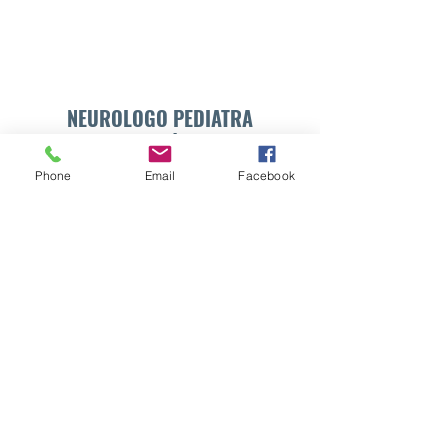
NEUROLOGO PEDIATRA
DR. WALTER E. SÁNCHEZ VIDES
Phone
Email
Facebook
Formulario de suscripción
Enviar
info@drsanchezvides.com
77688300