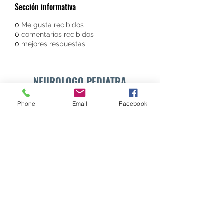
Sección informativa
0
Me gusta recibidos
0
comentarios recibidos
0
mejores respuestas
NEUROLOGO PEDIATRA
DR. WALTER E. SÁNCHEZ VIDES
Phone
Email
Facebook
Formulario de suscripción
Enviar
info@drsanchezvides.com