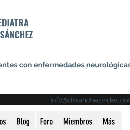
EDIATRA
 SÁNCHEZ
centes con enfermedades neurológica
info@drsanchezvides.c
ios
Blog
Foro
Miembros
Más