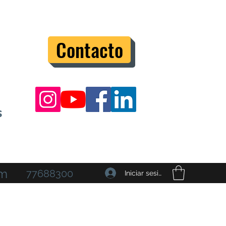
Contacto
s
om
77688300
Iniciar sesión