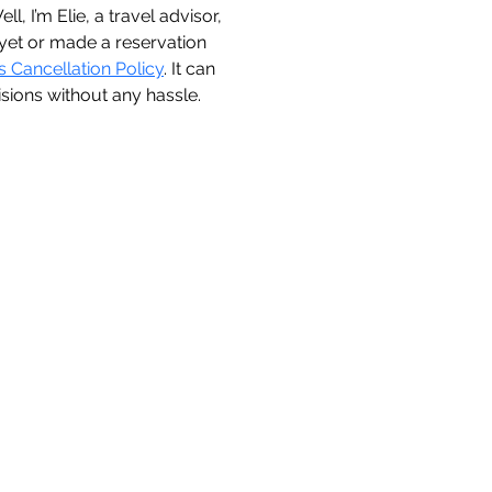
l, I’m Elie, a travel advisor, 
 yet or made a reservation 
es Cancellation Policy
. It can 
sions without any hassle.