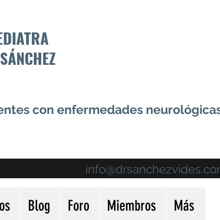
EDIATRA
 SÁNCHEZ
centes con enfermedades neurológica
info@drsanchezvides.c
ios
Blog
Foro
Miembros
Más