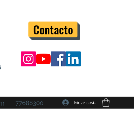
Contacto
s
om
77688300
Iniciar sesión