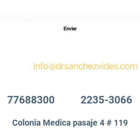
Formulario de suscripción
Enviar
info@drsanchezvides.com
77688300
2235-3066
Colonia Medica pasaje 4 # 119