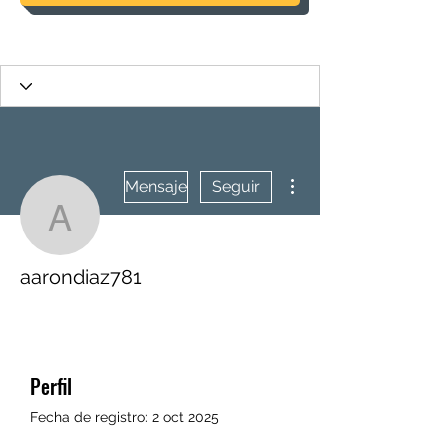
Más acciones
Mensaje
Seguir
aarondiaz781
aarondiaz781
Perfil
Fecha de registro: 2 oct 2025