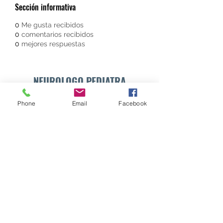
Sección informativa
0
Me gusta recibidos
0
comentarios recibidos
0
mejores respuestas
NEUROLOGO PEDIATRA
DR. WALTER E. SÁNCHEZ VIDES
Phone
Email
Facebook
Formulario de suscripción
Enviar
info@drsanchezvides.com