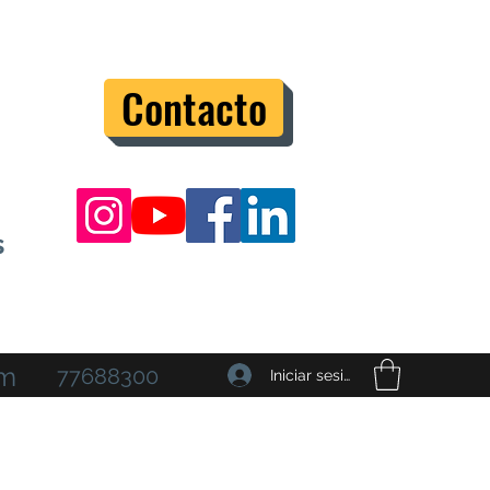
Contacto
s
om
77688300
Iniciar sesión