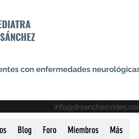
EDIATRA
 SÁNCHEZ
centes con enfermedades neurológica
info@drsanchezvides.c
ios
Blog
Foro
Miembros
Más