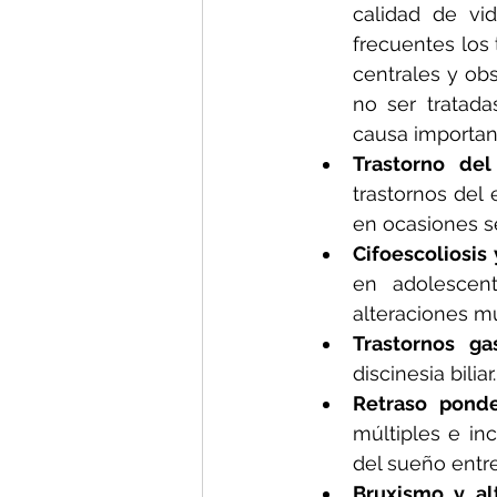
calidad de vid
frecuentes los 
centrales y obs
no ser tratada
causa importan
Trastorno de
trastornos del 
en ocasiones s
Cifoescoliosis
en adolescent
alteraciones m
Trastornos gas
discinesia biliar.
Retraso ponde
múltiples e inc
del sueño entre
Bruxismo y al