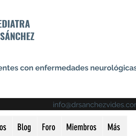
EDIATRA
 SÁNCHEZ
centes con enfermedades neurológica
info@drsanchezvides.c
ios
Blog
Foro
Miembros
Más