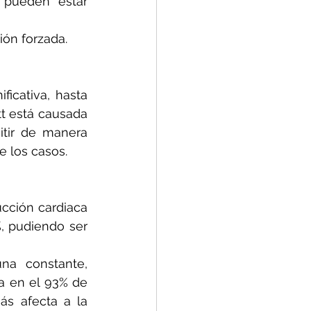
 pueden estar 
ción forzada.
icativa, hasta 
 está causada 
itir de manera 
e los casos.
cción cardiaca 
, pudiendo ser 
na constante, 
 en el 93% de 
s afecta a la 