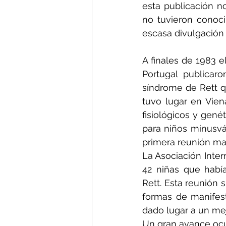
esta publicación n
no tuvieron conoc
escasa divulgación 
A finales de 1983 e
Portugal publicaro
síndrome de Rett q
tuvo lugar en Vien
fisiológicos y genét
para niños minusvá
primera reunión ma
La Asociación Inter
42 niñas que habí
Rett. Esta reunión
formas de manifes
dado lugar a un mej
Un gran avance ocur