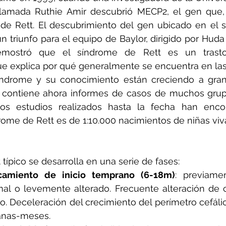
 llamada Ruthie Amir descubrió MECP2, el gen que,
de Rett. El descubrimiento del gen ubicado en el si
triunfo para el equipo de Baylor, dirigido por Huda Y
emostró que el síndrome de Rett es un trastor
e explica por qué generalmente se encuentra en las
síndrome y su conocimiento están creciendo a gran 
a contiene ahora informes de casos de muchos grupo
s estudios realizados hasta la fecha han encon
rome de Rett es de 1:10.000 nacimientos de niñas viv
típico se desarrolla en una serie de fases:
camiento de inicio temprano (6-18m)
: previame
mal o levemente alterado. Frecuente alteración de 
. Deceleración del crecimiento del perímetro cefálic
anas-meses.