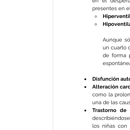
en el despert
presentes en e
Hiperventi
Hipoventil
Aunque sól
un cuarto 
de forma p
espontánea
Disfunción au
Alteración car
como la prolon
una de las cau
Trastorno de
describiéndose
los niñas con