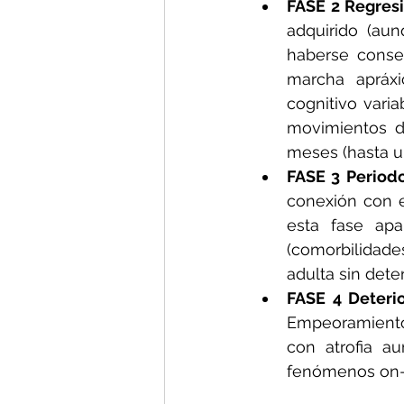
FASE 2 Regresi
adquirido (aun
haberse conseg
marcha apráxi
cognitivo vari
movimientos d
meses (hasta u
FASE 3 Period
conexión con e
esta fase apa
(comorbilidade
adulta sin deter
FASE 4 Deteri
Empeoramiento 
con atrofia au
fenómenos on-o