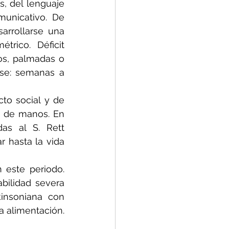
, del lenguaje 
unicativo. De 
rrollarse una 
rico. Déficit 
os, palmadas o 
se: semanas a 
to social y de 
 de manos. En 
as al S. Rett 
 hasta la vida 
 este periodo. 
ilidad severa 
insoniana con 
a alimentación.