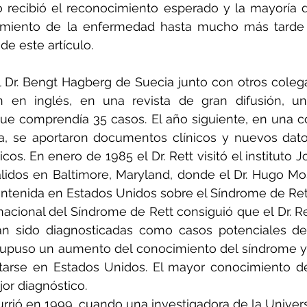
o recibió el reconocimiento esperado y la mayoría 
imiento de la enfermedad hasta mucho más tarde 
de este artículo.
l Dr. Bengt Hagberg de Suecia junto con otros colega
n en inglés, en una revista de gran difusión, una
ue comprendía 35 casos. El año siguiente, en una c
a, se aportaron documentos clínicos y nuevos datos
icos. En enero de 1985 el Dr. Rett visitó el instituto 
lidos en Baltimore, Maryland, donde el Dr. Hugo Mos
ntenida en Estados Unidos sobre el Síndrome de Ret
nacional del Síndrome de Rett consiguió que el Dr. Re
an sido diagnosticadas como casos potenciales de
 supuso un aumento del conocimiento del síndrome y 
tarse en Estados Unidos. El mayor conocimiento de
or diagnóstico.
rió en 1999, cuando una investigadora de la Univers