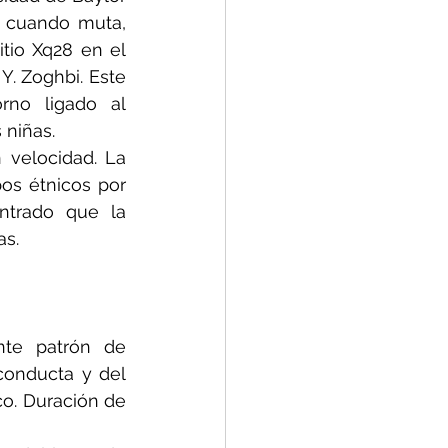
 cuando muta, 
tio Xq28 en el 
. Zoghbi. Este 
no ligado al 
 niñas.
velocidad. La 
s étnicos por 
trado que la 
as.
nte patrón de 
conducta y del 
o. Duración de 