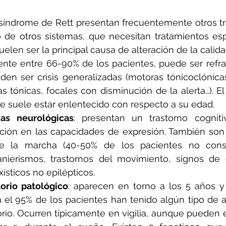
síndrome de Rett presentan frecuentemente otros tra
de otros sistemas, que necesitan tratamientos espe
len ser la principal causa de alteración de la calida
sente entre 66-90% de los pacientes, puede ser refrac
den ser crisis generalizadas (motoras tónicoclónicas
s tónicas, focales con disminución de la alerta…). El
ue suele estar enlentecido con respecto a su edad.
ías neurológicas
: presentan un trastorno cogniti
icción en las capacidades de expresión. También son 
de la marcha (40-50% de los pacientes no cons
ierismos, trastornos del movimiento, signos de e
xísticos no epilépticos.
torio patológico
: aparecen en torno a los 5 años y 
 el 95% de los pacientes han tenido algún tipo de al
orio. Ocurren típicamente en vigilia, aunque pueden e