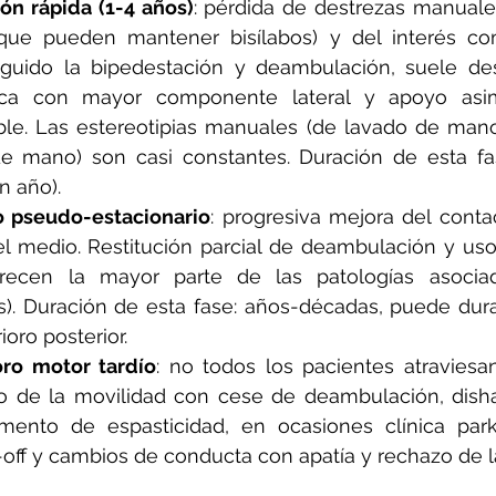
ón rápida (1-4 años)
: pérdida de destrezas manuales
que pueden mantener bisílabos) y del interés com
uido la bipedestación y deambulación, suele desa
ca con mayor componente lateral y apoyo asimét
able. Las estereotipias manuales (de lavado de man
e mano) son casi constantes. Duración de esta fa
n año).
o pseudo-estacionario
: progresiva mejora del contac
l medio. Restitución parcial de deambulación y uso
recen la mayor parte de las patologías asociad
s). Duración de esta fase: años-décadas, puede durar
ioro posterior.
oro motor tardío
: no todos los pacientes atraviesan
de la movilidad con cese de deambulación, dishab
mento de espasticidad, en ocasiones clínica park
ff y cambios de conducta con apatía y rechazo de l