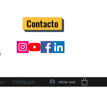
Contacto
s
om
77688300
Iniciar sesión