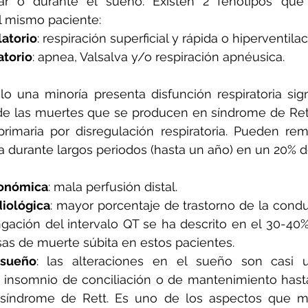
ar o durante el sueño. Existen 2 fenotipos que
l mismo paciente:
latorio
: respiración superficial y rápida o hiperventila
atorio
: apnea, Valsalva y/o respiración apnéusica.
o una minoría presenta disfunción respiratoria signif
de las muertes que se producen en síndrome de Rett
rimaria por disregulación respiratoria. Pueden rem
 durante largos periodos (hasta un año) en un 20% d
tonómica
: mala perfusión distal.
diológica
: mayor porcentaje de trastorno de la condu
gación del intervalo QT se ha descrito en el 30-40%
sas de muerte súbita en estos pacientes.
 sueño
: las alteraciones en el sueño son casi u
 insomnio de conciliación o de mantenimiento hasta
 síndrome de Rett. Es uno de los aspectos que má