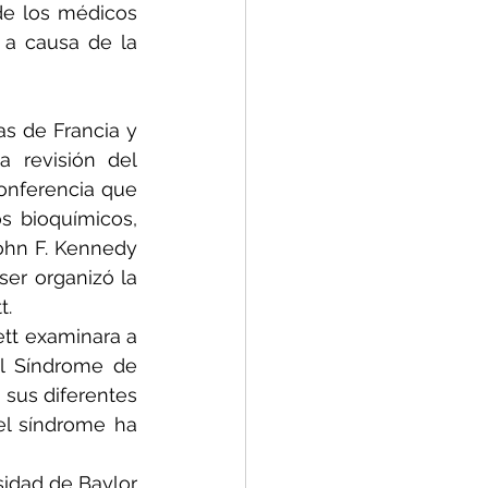
de los médicos 
a causa de la 
s de Francia y 
 revisión del 
onferencia que 
 bioquímicos, 
John F. Kennedy 
er organizó la 
t.
tt examinara a 
l Síndrome de 
sus diferentes 
l síndrome ha 
idad de Baylor 