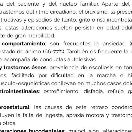
a del paciente y del núcleo familiar. Aparte del 
trastornos del ritmo circadiano, el bruxismo, la pres
tructivas y episodios de llanto, grito o risa incontrol
s, estas alteraciones suelen persistir en edad adu
te de gran morbilidad.
l comportamiento
: son frecuentes la ansiedad (
estado de ánimo (66-77%). También es frecuente la irr
e acompaña de conductas autolesivas.
 y trastornos óseos
: prevalencia de escoliosis en tor
es, facilitado por dificultad en la marcha e hip
usculo-esqueléticas conllevan en muchos casos dolo
trointestinales
: estreñimiento, disfagia, reflujo ga
roestatural
: las causas de este retraso pondero-
luyen la falta de ingesta, apraxia motora y trastorno
 otros.
teraciones bucodentales
: maloclusión, alteracione