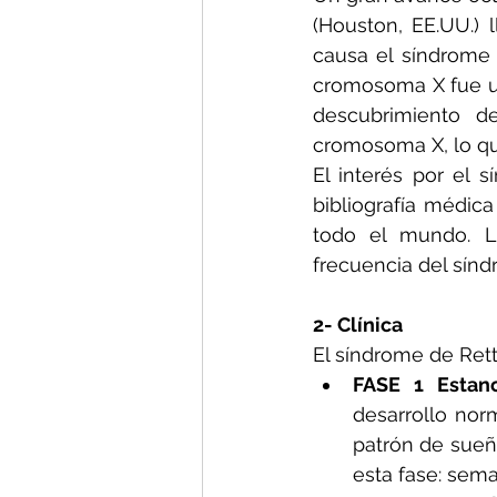
(Houston, EE.UU.)
causa el síndrome 
cromosoma X fue un 
descubrimiento d
cromosoma X, lo qu
El interés por el 
bibliografía médic
todo el mundo. Lo
frecuencia del sínd
2- Clínica
El síndrome de Rett 
FASE 1 Estan
desarrollo nor
patrón de sueño
esta fase: sem