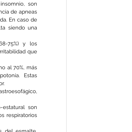
insomnio, son 
encia de apneas 
ada. En caso de 
lta siendo una 
68-75%) y los 
itabilidad que 
no al 70%, más 
otonía. Estas 
r.
stroesofágico, 
estatural son 
s respiratorios 
s del esmalte, 