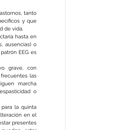
stornos, tanto 
cíficos y que 
d de vida.
taria hasta en 
, ausencias) o 
 patrón EEG es 
vo grave, con 
frecuentes las 
iguen marcha 
spasticidad o 
para la quinta 
teración en el 
star presentes 