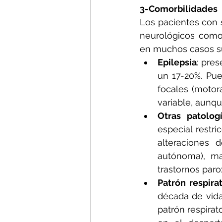
3-Comorbilidades
Los pacientes con 
neurológicos como 
en muchos casos sue
Epilepsia
: pre
un 17-20%. Pue
focales (motora
variable, aunq
Otras patolog
especial restr
alteraciones 
autónoma), man
trastornos paro
Patrón respira
década de vida
patrón respirat