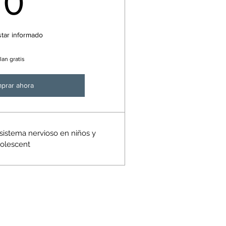
0
star informado
lan gratis
prar ahora
sistema nervioso en niños y
olescent