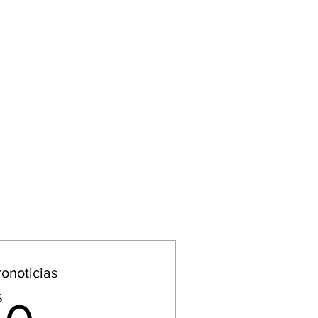
onoticias
0$
$