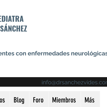
EDIATRA
 SÁNCHEZ
centes con enfermedades neurológica
info@drsanchezvides.c
ios
Blog
Foro
Miembros
Más