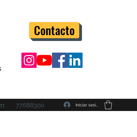
Contacto
s
om
77688300
Iniciar sesión