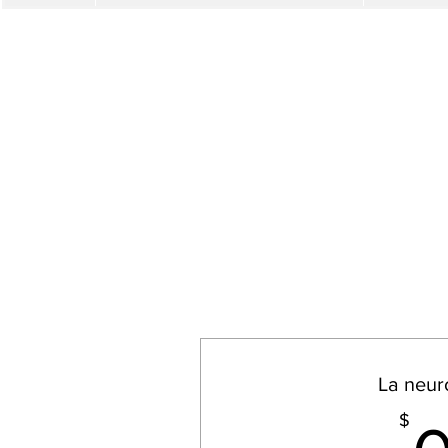
La neur
$