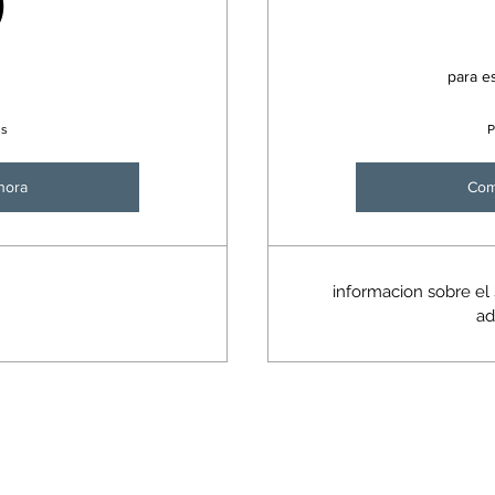
0
para e
is
P
hora
Com
informacion sobre el 
ad