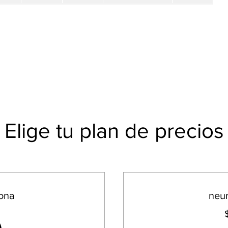
Elige tu plan de precios
ona
neur
0$