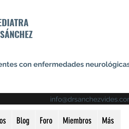
EDIATRA
 SÁNCHEZ
centes con enfermedades neurológica
info@drsanchezvides.c
ios
Blog
Foro
Miembros
Más