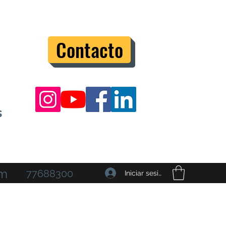
Contacto
s
om
77688300
Iniciar sesión