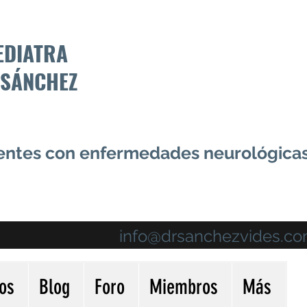
EDIATRA
 SÁNCHEZ
centes con enfermedades neurológica
info@drsanchezvides.c
ios
Blog
Foro
Miembros
Más