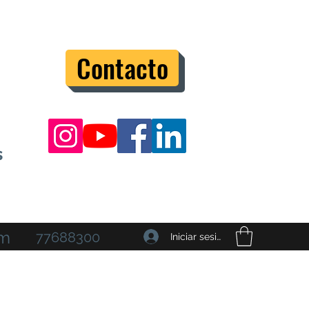
Contacto
s
om
77688300
Iniciar sesión